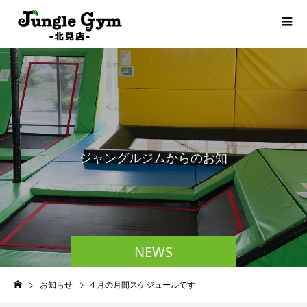
ジ
ャ
ン
グ
ル
ジ
ム
か
ら
の
お
知
ら
せ
NEWS
お知らせ
４月の月間スケジュールです