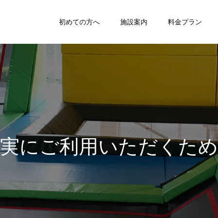
初めての方へ
施設案内
料金プラン
に
ご
利
用
い
た
だ
く
た
め
の