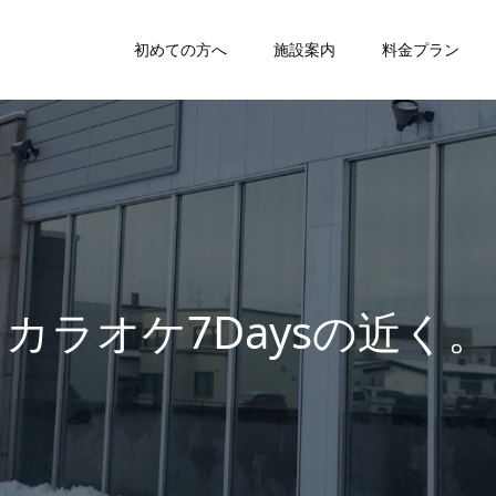
初めての方へ
施設案内
料金プラン
カ
ラ
オ
ケ
7
D
a
y
s
の
近
く
。
中
古
本
屋
だ
っ
た
と
こ
ろ
。