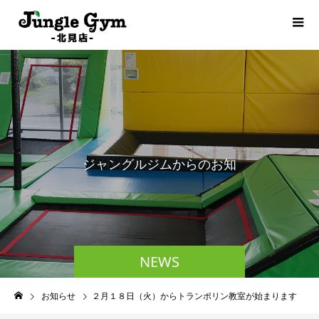
ジ
ャ
ン
グ
ル
ジ
ム
か
ら
の
お
知
ら
せ
NEWS
お知らせ
２月１８日（火）からトランポリン教室が始まります