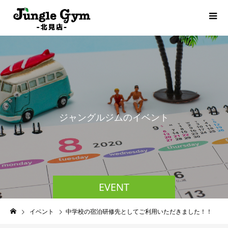
ジ
ャ
ン
グ
ル
ジ
ム
の
イ
ベ
ン
ト
情
報
EVENT
イベント
中学校の宿泊研修先としてご利用いただきました！！