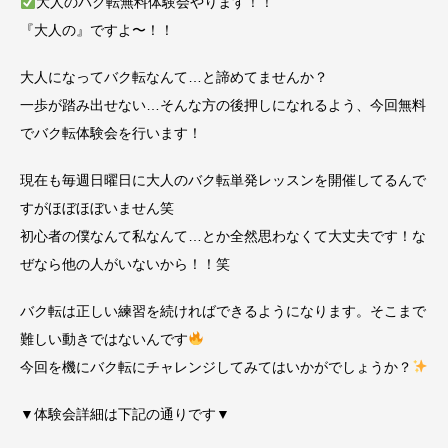
大人のバク転無料体験会やります！！
『大人の』ですよ〜！！
大人になってバク転なんて…と諦めてませんか？
一歩が踏み出せない…そんな方の後押しになれるよう、今回無料
で
バク転体験会を行います！
現在も毎週日曜日に大人のバク転単発レッスンを開催してるんで
す
がほぼほぼいません笑
初心者の僕なんて私なんて…とか全然思わなくて大丈夫です！な
ぜ
なら他の人がいないから！！笑
バク転は正しい練習を続ければできるようになります。そこまで
難
しい動きではないんです
今回を機にバク転にチャレンジしてみてはいかがでしょうか？
▼体験会詳細は下記の通りです▼