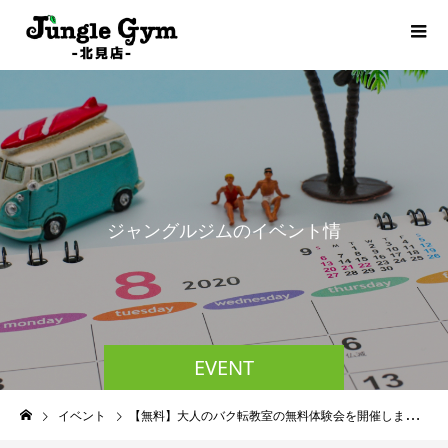
ジ
ャ
ン
グ
ル
ジ
ム
の
イ
ベ
ン
ト
情
報
EVENT
イベント
【無料】大人のバク転教室の無料体験会を開催します！