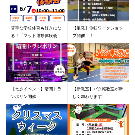
苦手な学校体育も好きにな
【単発】側転ワークショッ
る！「マット運動体験会...
プ開催！！
【七夕イベント】暗闇トラ
【新教室】バク転教室が新
ンポリン開催...
しく加わります