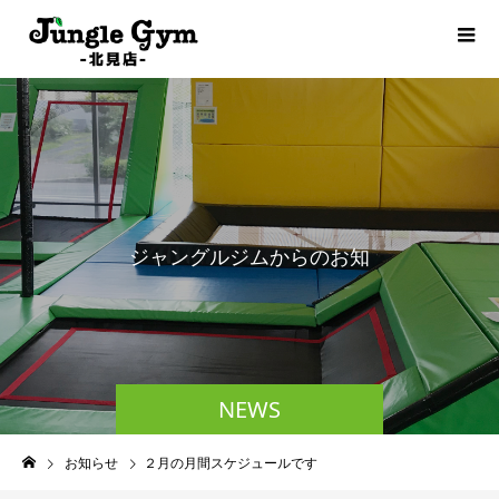
ジ
ャ
ン
グ
ル
ジ
ム
か
ら
の
お
知
ら
せ
NEWS
お知らせ
２月の月間スケジュールです