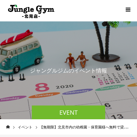
ジ
ャ
ン
グ
ル
ジ
ム
の
イ
ベ
ン
ト
情
報
EVENT
イベント
【無期限】北見市内の幼稚園・保育園様へ無料で貸切を行います